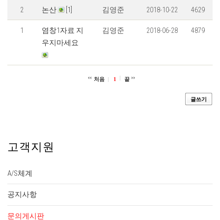
2
논산
[1]
김영준
2018-10-22
4629
1
염창1자료 지
김영준
2018-06-28
4879
우지마세요
처음
1
끝
글쓰기
고객지원
A/S체계
공지사항
문의게시판