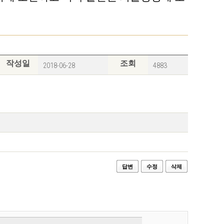
작성일
조회
2018-06-28
4883
답변
수정
삭제