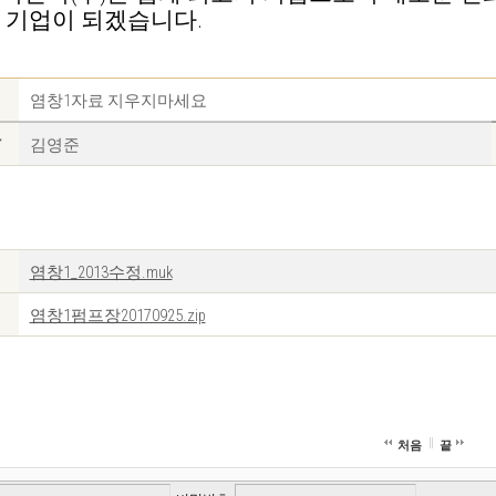
 기업이 되겠습니다.
염창1자료 지우지마세요
자
김영준
ㄱ
염창1_2013수정.muk
염창1펌프장20170925.zip
처음
끝