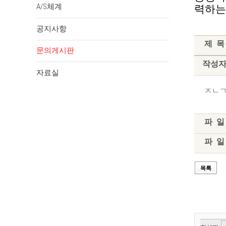
A/S체계
력하는
공지사항
제 목
문의게시판
작성
자료실
ㅈㄴ
파 일
파 일
목록