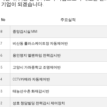
 기업이 되겠습니다.
No
주요실적
48
중앙감시실 MMI
47
비산동 롤러스케이트장 자동제어반
46
용인명지 엘펜하임 전력감시반
45
고양시 가좌중학교 조명제어반
44
CCTV카메라 자동제어반
43
태능선수촌 화재감시반
42
성호 청담빌딩 전력감시 제어장치