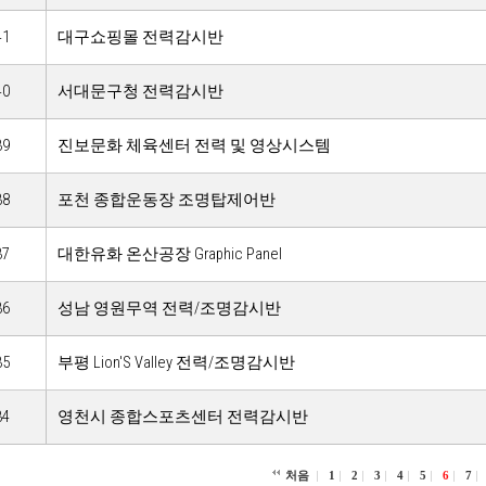
41
대구쇼핑몰 전력감시반
40
서대문구청 전력감시반
39
진보문화 체육센터 전력 및 영상시스템
38
포천 종합운동장 조명탑제어반
37
대한유화 온산공장 Graphic Panel
36
성남 영원무역 전력/조명감시반
35
부평 Lion'S Valley 전력/조명감시반
34
영천시 종합스포츠센터 전력감시반
처음
1
2
3
4
5
6
7