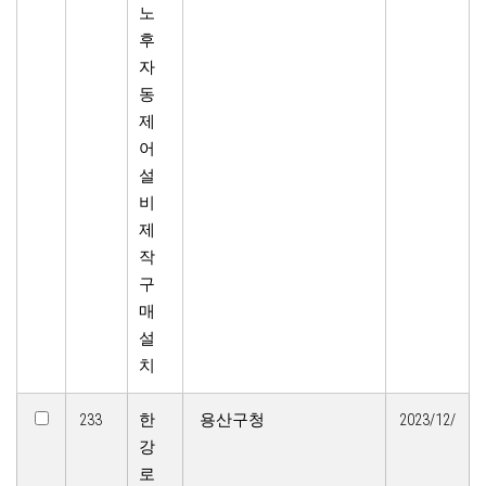
노
후
자
동
제
어
설
비
제
작
구
매
설
치
233
한
용산구청
2023/12/
강
로