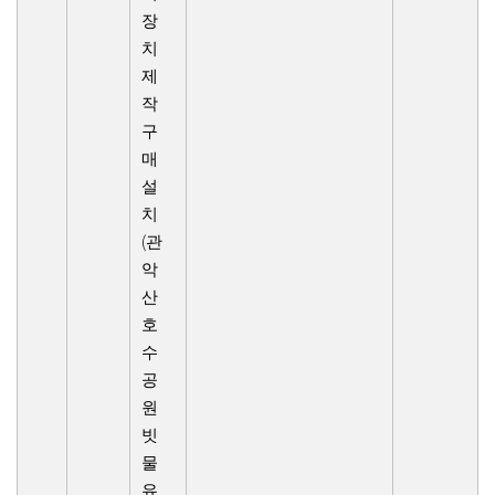
장
치
제
작
구
매
설
치
(관
악
산
호
수
공
원
빗
물
유