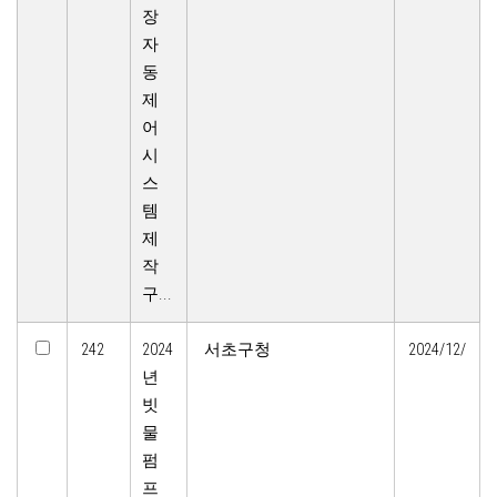
장
자
동
제
어
시
스
템
제
작
구...
242
2024
서초구청
2024/12/
년
빗
물
펌
프