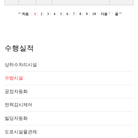
처음
1
2
3
4
5
6
7
8
9
10
다음
끝
수행실적
상하수처리시설
수방시설
공정자동화
전력감시제어
빌딩자동화
도로시설물관제