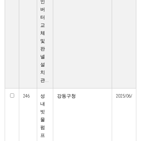
인
버
터
교
체
및
판
넬
설
치
관...
246
성
강동구청
2025/06/
내
빗
물
펌
프