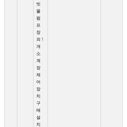
빗
물
펌
프
장
외 1
개
소
계
장
제
어
장
치
구
매
설
치