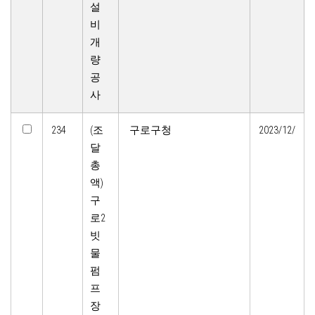
설
비
개
량
공
사
234
(조
구로구청
2023/12/
달
총
액)
구
로2
빗
물
펌
프
장