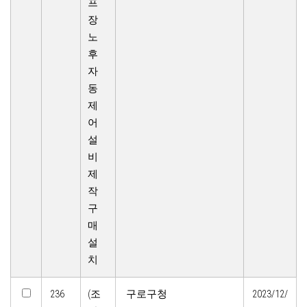
프
장
노
후
자
동
제
어
설
비
제
작
구
매
설
치
236
(조
구로구청
2023/12/