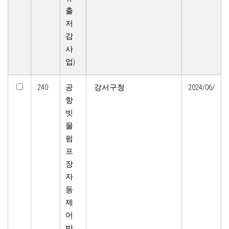
출
저
감
사
업)
240
공
강서구청
2024/06/
항
빗
물
펌
프
장
자
동
제
어
반