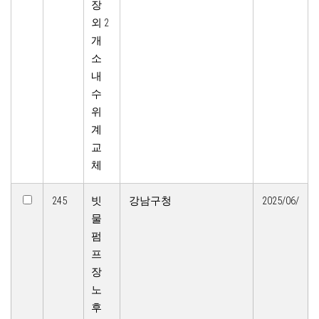
장
외 2
개
소
내
수
위
계
교
체
245
빗
강남구청
2025/06/
물
펌
프
장
노
후