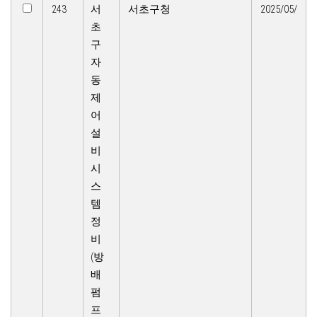
243
서
서초구청
2025/05/
초
구
자
동
제
어
설
비
시
스
템
정
비
(방
배
펌
프