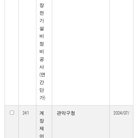
장
전
기
설
비
정
비
공
사
(연
간
단
가)
241
계
관악구청
2024/07/
장
제
어