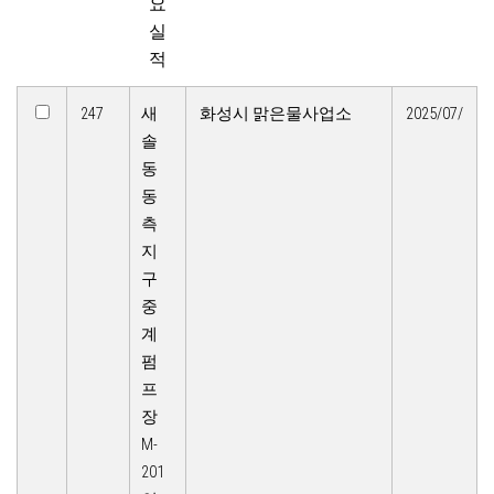
요
실
적
247
새
화성시 맑은물사업소​
2025/07/
솔
동
동
측
지
구
중
계
펌
프
장
M-
201