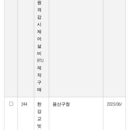
원
격
감
시
제
어
설
비
RTU
제
작
구
매
244
한
용산구청
2025/06/
강
교
빗