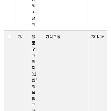
제
조
설
치
239
물
관악구청
2024/05/
품
구
매
의
뢰
(신
림5
빗
물
펌
프