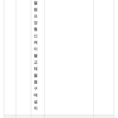
물
펌
프
장
통
신
케
이
블
교
체
물
품
구
매
설
치