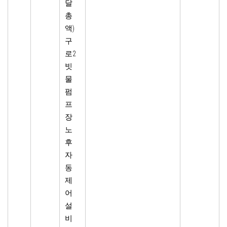
달
총
액)
구
로2
빗
물
펌
프
장
노
후
자
동
제
어
설
비