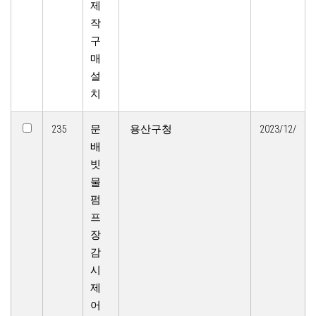
제
작
구
매
설
치
235
문
용산구청
2023/12/
배
빗
물
펌
프
장
감
시
제
어