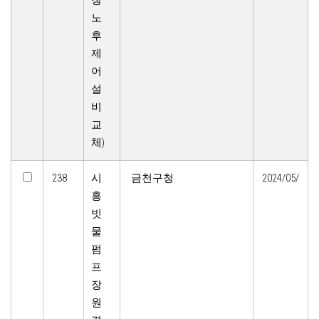
장
노
후
제
어
설
비
교
체)
238
시
금천구청
2024/05/
흥
빗
물
펌
프
장
원