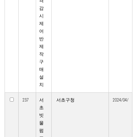
격
감
시
제
어
반
제
작
구
매
설
치
237
서
서초구청
2024/04/
초
빗
물
펌