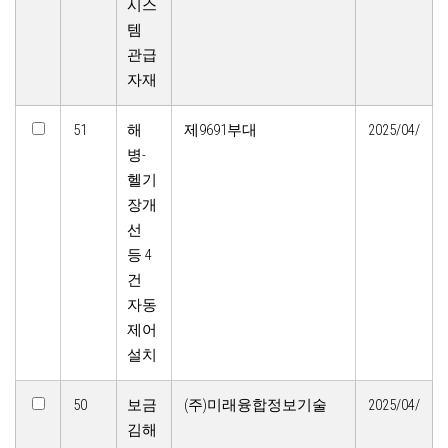
시스
템
관급
자재
51
해
제9691부대
2025/04/
병-
헬기
장개
선
등 4
건
자동
제어
설치
50
보금
(주)미래융합정보기술
2025/04/
김해