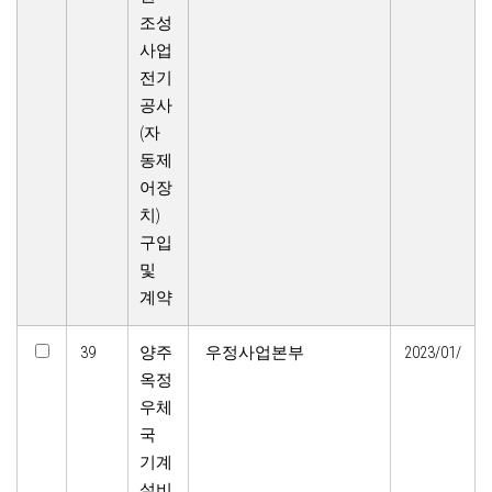
조성
사업
전기
공사
(자
동제
어장
치)
구입
및
계약
39
양주
우정사업본부
2023/01/
옥정
우체
국
기계
설비