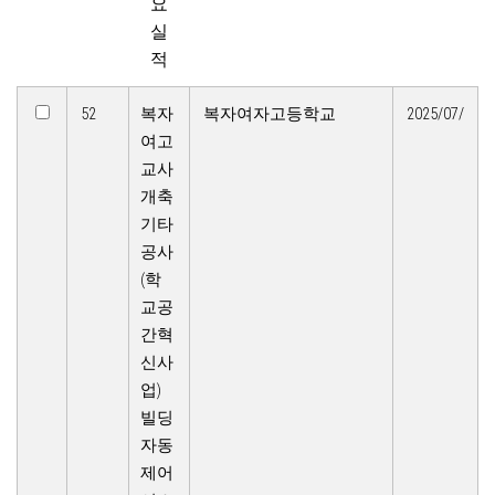
요
실
적
52
복자
복자여자고등학교
2025/07/
여고
교사
개축
기타
공사
(학
교공
간혁
신사
업)
빌딩
자동
제어