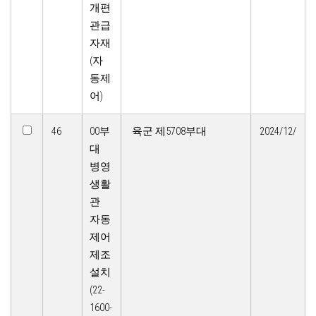
개편
관급
자재
(자
동제
어)
46
00부
육군 제5708부대
2024/12/
대
병영
생활
관
자동
제어
제조
설치
(22-
1600-