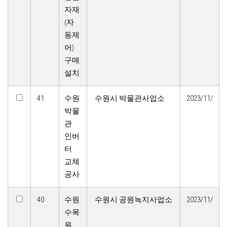
자재
(자
동제
어)
구매
설치
41
수원
수원시 박물관사업소
2023/11/
박물
관
인버
터
교체
공사
40
수원
수원시 공원녹지사업소
2023/11/
수목
원