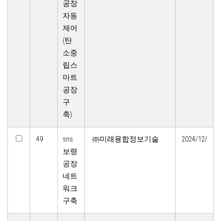
공장
자동
제어
(탄
소중
립스
마트
공장
구
축)
49
sns
㈜미래융합정보기술
2024/12/
보령
공장
네트
워크
구축