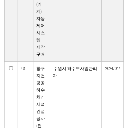
(기
계)
자동
제어
시스
템
제작
구매
43
황구
수원시 하수도사업관리
2024/04/
지천
자
공공
하수
처리
시설
건설
공사
(전