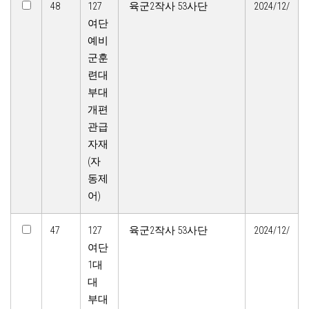
48
127
육군2작사 53사단
2024/12/
여단
예비
군훈
련대
부대
개편
관급
자재
(자
동제
어)
47
127
육군2작사 53사단
2024/12/
여단
1대
대
부대