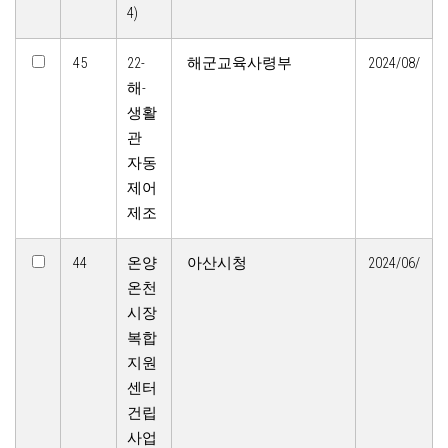
4)
45
22-
해군교육사령부
2024/08/
해-
생활
관
자동
제어
제조
44
온양
아산시청
2024/06/
온천
시장
복합
지원
센터
건립
사업