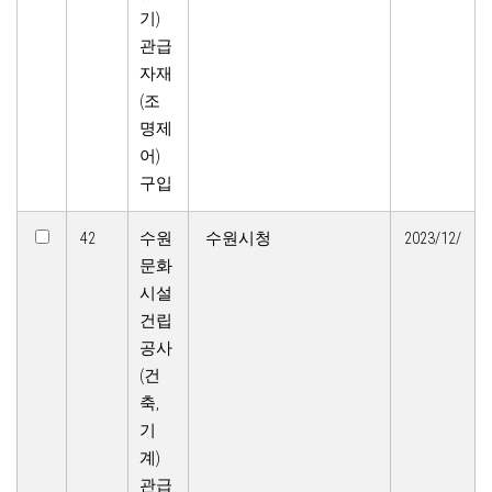
기)
관급
자재
(조
명제
어)
구입
42
수원
수원시청
2023/12/
문화
시설
건립
공사
(건
축,
기
계)
관급