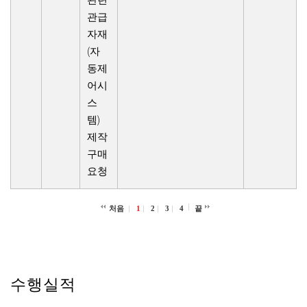
관련
관급
자재
(자
동제
어시
스
템)
제작
구매
요청
처음
1
2
3
4
끝
수행실적