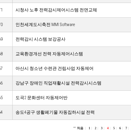
71
시청사 노후 전력감시제어시스템 전면교체
70
인천세계도시축전 MMI Software
69
전력감시 시스템 보강공사
68
교육환경개선 전력 자동제어시스템
67
아산시 청소년 수련관 건립사업 자동제어
66
강남구 장애인 직업재활시설 전력감시시스템
65
도곡2 문화센터 자동제어반
64
송도4공구 생활폐기물 자동집하시설 전력
처음
1
2
3
4
5
6
7