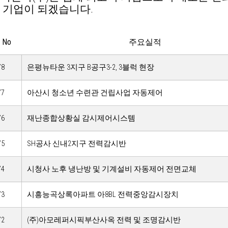
 기업이 되겠습니다.
No
주요실적
78
은평뉴타운 3지구 B공구3-2, 3블럭 현장
77
아산시 청소년 수련관 건립사업 자동제어
76
재난종합상황실 감시제어시스템
75
SH공사 신내2지구 전력감시반
74
시청사 노후 냉난방 및 기계설비 자동제어 전면교체
73
시흥능곡상록아파트 아8BL 전력중앙감시장치
72
(주)아모레퍼시픽부산사옥 전력 및 조명감시반