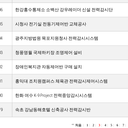
86
한강홍수통제소 소백산 강우레이더 신설 전력감시단
85
시청사 전기실 전동기제어반 교체공사
84
광주지방법원 목포지원청사 전력감시시스템
83
청풍명월 국제하키장 조명제어 설비
82
장애인복지관 자동제어반 구매 설치
81
홍익대 조치원캠퍼스 체육관 전력감시제어시스템
80
한화 여수 K-9 Project 전력중앙감시시스템
79
속초 강남동해호텔 신축공사 전력감시반
처음
1
2
3
4
5
6
7