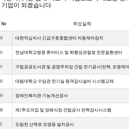
 기업이 되겠습니다.
No
주요실적
93
대한적십자사 긴급구호종합센터 자동제어장치
92
전남대학교병원 류마티스 및 퇴행성관절염 전문질환센터
91
구립공공도서관 및 공영주차장 건립 전기공사(전력, 조명제
90
대림대학교 수암관 전기실 원격감시설비 시스템교체
89
장애인복지관 기능개선공사
88
제2추모의집 및 장례식장 건립공사 전력감시시스템
87
도림천 산책로 조명등 설치공사