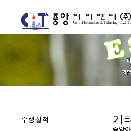
기
수행실적
중앙아