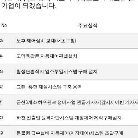
 기업이 되겠습니다.
No
주요실적
85
노후 제어설비 교체(서초구청)
84
고덕육갑문 자동제어판넬설치
83
활성탄흡작지 염소투입시스템 구매 설치
82
그린 , 휴먼 제설시스템 구축 용역
81
금산3개소 하수관로 정비사업 관급기자재(감시제어반 기자재
80
하천 진출입 원격차단시스템 계장제어 제작구매설치
79
동물원 급수설비 자동제어(계장제어)시스템 조달구매