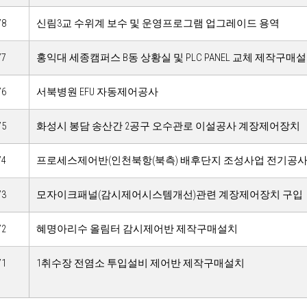
78
신림3교 수위계 보수 및 운영프로그램 업그레이드 용역
77
홍익대 세종캠퍼스 B동 상황실 및 PLC PANEL 교체 제작구매
76
서북병원 EFU 자동제어공사
75
화성시 봉담 송산간 2공구 오수관로 이설공사 계장제어장치
74
프로세스제어반(인천북항(북측) 배후단지 조성사업 전기공사(2차
73
모자이크패널(감시제어시스템개선)관련 계장제어장치 구입
72
혜명아리수 올림터 감시제어반 제작구매설치
71
1취수장 전염소 투입설비 제어반 제작구매설치