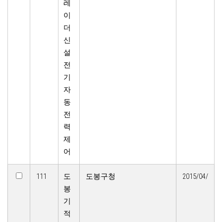
레
이
더
신
설
전
기
자
동
전
력
제
어
111
도
도봉구청
2015/04/
봉
기
적