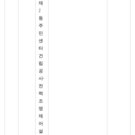
재
2
동
주
민
센
터
건
립
공
사-
전
력
조
명
제
어
설