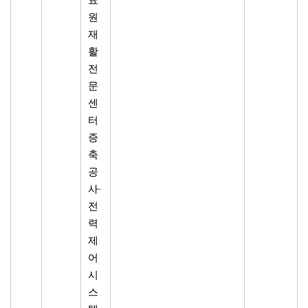
료
원
재
활
전
문
센
터
증
축
공
사-
전
력
제
어
시
스