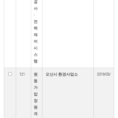
공
사
-
전
력
제
어
시
스
템
121
원
오산시 환경사업소
2019/03/
동
가
압
장
원
격