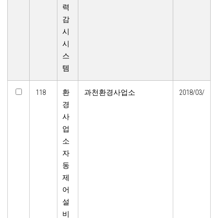
력
감
시
시
스
템
118
환
과천환경사업소
2018/03/
경
사
업
소
자
동
제
어
설
비