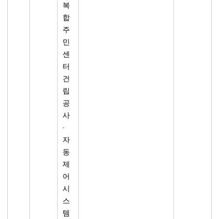
복
합
주
민
센
터
건
립
공
사
-
자
동
제
어
시
스
템