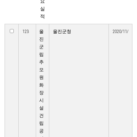
요
실
적
123
울
울진군청
2020/11/
진
군
립
추
모
원
화
장
시
설
건
립
공