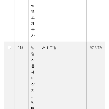
판
넬
교
체
공
사
115
빌
서초구청
2016/12/
딩
자
동
제
어
장
치
_
방
배