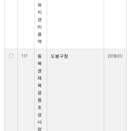
유
지
관
리
용
역
117
동
도봉구청
2018/01/
북
권
체
육
공
원
조
성
사
업