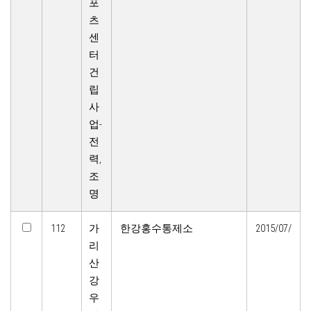
포
츠
센
터
건
립
사
업-
전
력,
조
명
112
가
한강홍수통제소
2015/07/
리
산
강
우