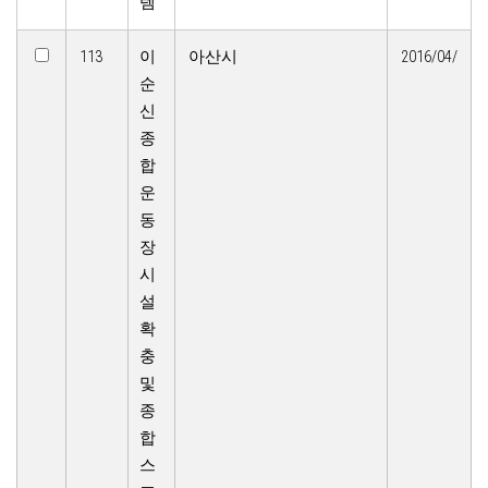
템
113
이
아산시
2016/04/
순
신
종
합
운
동
장
시
설
확
충
및
종
합
스