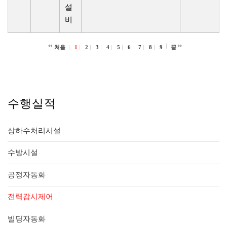
설
비
처음
1
2
3
4
5
6
7
8
9
끝
수행실적
상하수처리시설
수방시설
공정자동화
전력감시제어
빌딩자동화