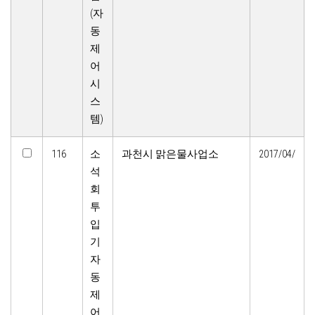
(자
동
제
어
시
스
템)
116
소
과천시 맑은물사업소
2017/04/
석
회
투
입
기
자
동
제
어