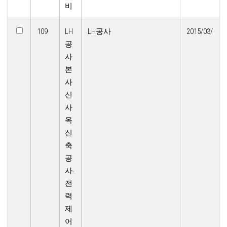
비
109
LH
LH공사
2015/03/
공
사
본
사
신
사
옥
신
축
공
사-
전
력
제
어