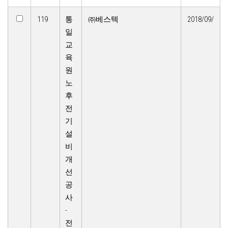
119
통
㈜베스텍
2018/09/
일
교
육
원
노
후
전
기
설
비
개
선
공
사
-
전