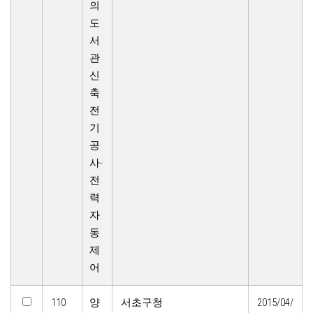
의
도
서
관
신
축
전
기
공
사-
전
력
자
동
제
어
110
양
서초구청
2015/04/