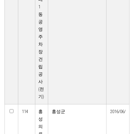
1
동
공
영
주
차
장
건
립
공
사
(전
기)
114
홍
홍성군
2016/06/
성
의