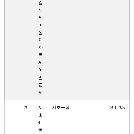
감
시
제
어
설
치
자
동
제
어
반
교
체
120
서
서초구청
2019/02/
초
4
동