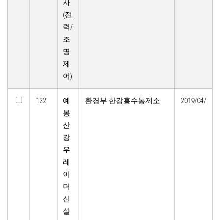
사
(전
력/
조
명
제
어)
122
예
환경부 한강홍수통제소
2019/04/
봉
산
강
우
레
이
더
신
설